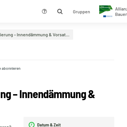
Allian
Gruppen
Hilfe
Baue
anierung – Innendämmung & Vorsat…
 abonnieren
rung – Innendämmung &
Datum & Zeit
ieren?