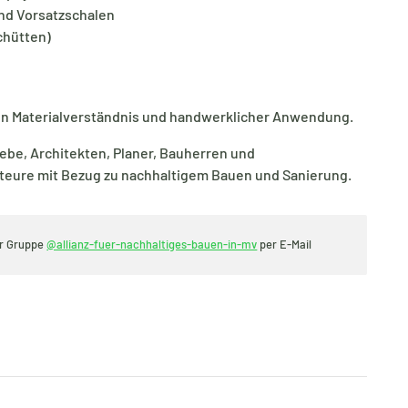
d Vorsatzschalen
chütten)
von Materialverständnis und handwerklicher Anwendung.
ebe, Architekten, Planer, Bauherren und
Akteure mit Bezug zu nachhaltigem Bauen und Sanierung.
er Gruppe
@allianz-fuer-nachhaltiges-bauen-in-mv
per E-Mail