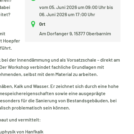
dabei
vom 05. Juni 2026 um 09:00 Uhr bis
eitet?
06. Juni 2026 um 17:00 Uhr
Ort
mit
Am Dorfanger 9, 15377 Oberbarnim
t Hoepfer
führt.
 bei der Innendämmung und als Vorsatzschale – direkt am
 Der Workshop verbindet fachliche Grundlagen mit
hmenden, selbst mit dem Material zu arbeiten.
chäben, Kalk und Wasser. Er zeichnet sich durch eine hohe
mespeichereigenschaften sowie eine ausgeprägte
besonders für die Sanierung von Bestandsgebäuden, bei
isch problematisch sein können.
baut und vermittelt:
uphysik von Hanfkalk