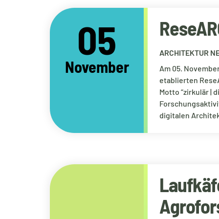
05
ReseAR
ARCHITEKTUR NE
November
Am 05. November 
etablierten Rese
Motto “zirkulär | 
Forschungsaktivit
digitalen Archit
Laufkäf
Agrofor