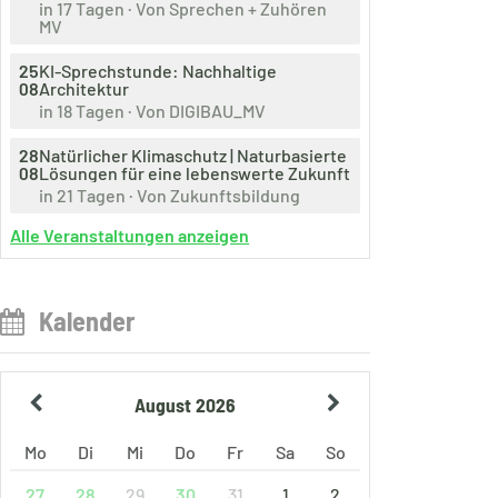
Veranstaltet
in 17 Tagen
· Von
Sprechen + Zuhören
von
MV
Am
25
KI-Sprechstunde: Nachhaltige
08
Architektur
Veranstaltet
in 18 Tagen
· Von
DIGIBAU_MV
von
Am
28
Natürlicher Klimaschutz | Naturbasierte
08
Lösungen für eine lebenswerte Zukunft
Veranstaltet
in 21 Tagen
· Von
Zukunftsbildung
von
Alle Veranstaltungen anzeigen
Kalender
August 2026
Mo
Di
Mi
Do
Fr
Sa
So
29
31
1
2
27
28
30