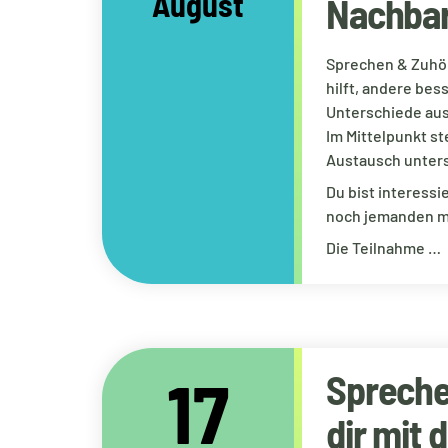
August
Nachbar
Sprechen & Zuhör
hilft, andere be
Unterschiede aus
Im Mittelpunkt s
Austausch unters
Du bist interess
noch jemanden m
Die Teilnahme …
17
Spreche
dir mit