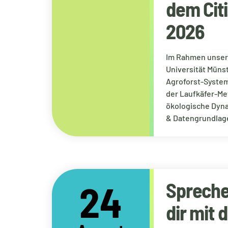
dem Cit
2026
Im Rahmen unsere
Universität Münst
Agroforst-System
der Laufkäfer-Met
ökologische Dyn
& DatengrundlageM
24
Spreche
dir mit 