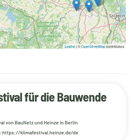
Leaflet
| ©
OpenStreetMap
contributors
stival für die Bauwende
val von BauNetz und Heinze in Berlin
 https://klimafestival.heinze.de/de