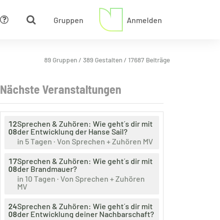
Gruppen
Anmelden
Hilfe
89 Gruppen / 389 Gestalten / 17687 Beiträge
Nächste Veranstaltungen
Am
12
Sprechen & Zuhören: Wie geht´s dir mit
08
der Entwicklung der Hanse Sail?
Veranstaltet
in 5 Tagen
· Von
Sprechen + Zuhören MV
von
Am
17
Sprechen & Zuhören: Wie geht´s dir mit
08
der Brandmauer?
Veranstaltet
in 10 Tagen
· Von
Sprechen + Zuhören
von
MV
Am
24
Sprechen & Zuhören: Wie geht´s dir mit
08
der Entwicklung deiner Nachbarschaft?