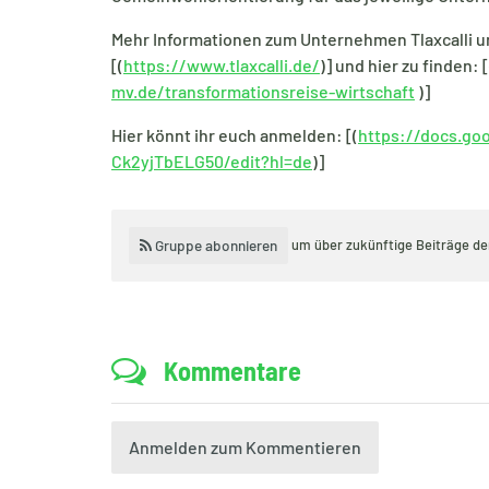
Mehr Informationen zum Unternehmen Tlaxcalli un
[(
https://www.tlaxcalli.de/
)] und hier zu finden: [
mv.de/transformationsreise-wirtschaft
)]
Hier könnt ihr euch anmelden: [(
https://docs.go
Ck2yjTbELG50/edit?hl=de
)]
Gruppe abonnieren
um über zukünftige Beiträge d
Kommentare
Anmelden zum Kommentieren