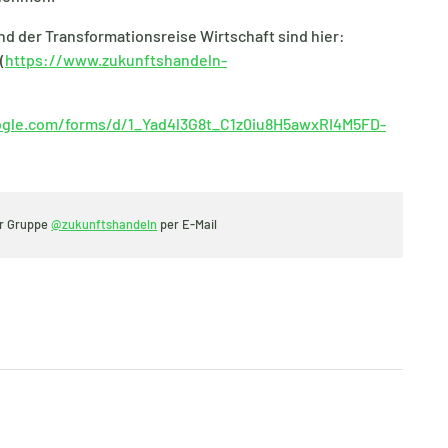
d der Transformationsreise Wirtschaft sind hier:
(
https://www.zukunftshandeln-
ogle.com/forms/d/1_Yad4l3G8t_C1z0iu8H5awxRI4M5FD-
er Gruppe
@zukunftshandeln
per E-Mail