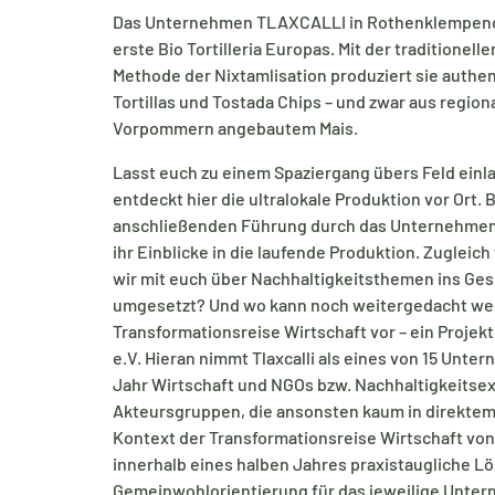
Das Unternehmen TLAXCALLI in Rothenklempeno
erste Bio Tortilleria Europas. Mit der traditionelle
Methode der Nixtamlisation produziert sie authe
Tortillas und Tostada Chips – und zwar aus regiona
Vorpommern angebautem Mais.
Lasst euch zu einem Spaziergang übers Feld einl
entdeckt hier die ultralokale Produktion vor Ort. B
anschließenden Führung durch das Unternehmen
ihr Einblicke in die laufende Produktion. Zugleich
wir mit euch über Nachhaltigkeitsthemen ins Ges
umgesetzt? Und wo kann noch weitergedacht wer
Transformationsreise Wirtschaft vor – ein Projekt
e.V. Hieran nimmt Tlaxcalli als eines von 15 Unter
Jahr Wirtschaft und NGOs bzw. Nachhaltigkeitse
Akteursgruppen, die ansonsten kaum in direktem 
Kontext der Transformationsreise Wirtschaft vo
innerhalb eines halben Jahres praxistaugliche L
Gemeinwohlorientierung für das jeweilige Unte