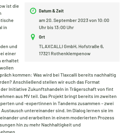
w ist die
Datum & Zeit
n
ntische
am 20. September 2023 von 10:00
l in
Uhr bis 13:00 Uhr
Ort
aden und
TLAXCALLI GmbH, Hofstraße 6,
ei einer
17321 Rothenklempenow
 erhaltet
 wollen
präch kommen: Was wird bei Tlaxcalli bereits nachhaltig
den? Anschließend stellen wir euch das Format
 der Initiative Zukunftshandeln in Trägerschaft von fint
nehmen aus MV teil. Das Projekt bringt bereits im zweiten
xperten und -expertinnen in Tandems zusammen – zwei
Austausch untereinander sind. Im Dialog lernen sie im
neinander und erarbeiten in einem moderierten Prozess
ösungen hin zu mehr Nachhaltigkeit und
rnehmen.