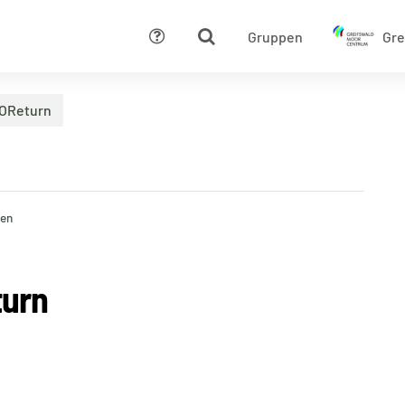
Gruppen
Gre
Hilfe
OOReturn
ren
turn