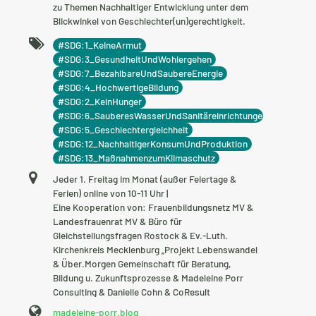
zu Themen Nachhaltiger Entwicklung unter dem
Blickwinkel von Geschlechter(un)gerechtigkeit.
Schlagworte
#
SDG:
1_KeineArmut
#
SDG:
3_GesundheitUndWohlergehen
#
SDG:
7_BezahlbareUndSaubereEnergie
#
SDG:
4_HochwertigeBildung
#
SDG:
2_KeinHunger
#
SDG:
6_SauberesWasserUndSanitäreinrichtungen
#
SDG:
5_Geschlechtergleichheit
#
SDG:
12_NachhaltigerKonsumUndProduktion
#
SDG:
13_MaßnahmenzumKlimaschutz
#
SDG:
11_NachhaltigeStädteUndGemeinden
Anschrift
Jeder 1. Freitag im Monat (außer Feiertage &
#
SDG:
15_LebenAnLand
#
SDG:
9_Infrastruktur
Ferien) online von 10-11 Uhr |
#
SDG:
8_MenschenwürdigeArbeit
Eine Kooperation von: Frauenbildungsnetz MV &
#
SDG:
16_FriedenGerechtigkeitUndStarkeInstitutionen
Landesfrauenrat MV & Büro für
#
SDG:
10_WenigerUngleichheiten
Gleichstellungsfragen Rostock & Ev.-Luth.
#
SDG:
17_PartnerschaftenZurErreichungDerZiele
Kirchenkreis Mecklenburg „Projekt Lebenswandel
& Über.Morgen Gemeinschaft für Beratung,
Bildung u. Zukunftsprozesse & Madeleine Porr
Consulting & Danielle Cohn & CoResult
Website
madeleine-porr.blog