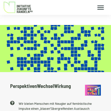
PerspektivenWechselWirkung
Kurzbeschreibung
Wir bieten Menschen mit Neugier auf feministische
Impulse einen „blasen“übergreifenden Austausch