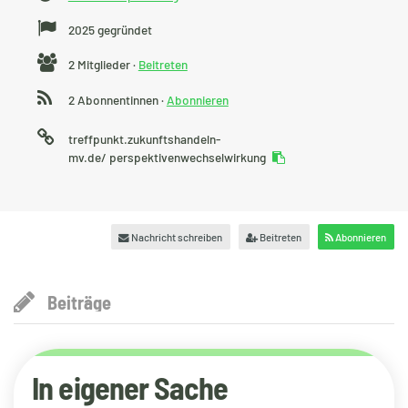
Gründung
2025 gegründet
Anzahl
2 Mitglieder ·
Beitreten
Mitglieder
2 Abonnentinnen ·
Abonnieren
URL
treffpunkt.zukunftshandeln-
mv.de/
perspektivenwechselwirkung
auf
treffpunkt.zukunftshandeln
Nachricht schreiben
Beitreten
Abonnieren
Beiträge
In eigener Sache