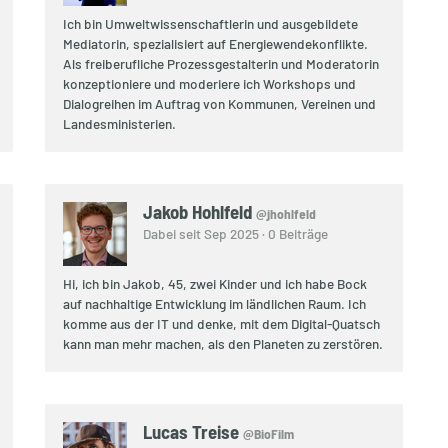
Ich bin Umweltwissenschaftlerin und ausgebildete
Mediatorin, spezialisiert auf Energiewendekonflikte.
Als freiberufliche Prozessgestalterin und Moderatorin
konzeptioniere und moderiere ich Workshops und
Dialogreihen im Auftrag von Kommunen, Vereinen und
Landesministerien.
Jakob Hohlfeld
@jhohlfeld
Dabei seit Sep 2025 · 0 Beiträge
Hi, ich bin Jakob, 45, zwei Kinder und ich habe Bock
auf nachhaltige Entwicklung im ländlichen Raum. Ich
komme aus der IT und denke, mit dem Digital-Quatsch
kann man mehr machen, als den Planeten zu zerstören.
Lucas Treise
@BioFilm