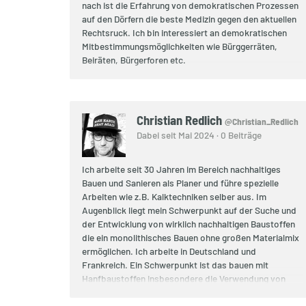
nach ist die Erfahrung von demokratischen Prozessen
auf den Dörfern die beste Medizin gegen den aktuellen
Rechtsruck. Ich bin interessiert an demokratischen
Mitbestimmungsmöglichkeiten wie Bürggerräten,
Beiräten, Bürgerforen etc.
Christian Redlich
@Christian_Redlich
Dabei seit Mai 2024 · 0 Beiträge
Ich arbeite seit 30 Jahren im Bereich nachhaltiges
Bauen und Sanieren als Planer und führe spezielle
Arbeiten wie z.B. Kalktechniken selber aus. Im
Augenblick liegt mein Schwerpunkt auf der Suche und
der Entwicklung von wirklich nachhaltigen Baustoffen
die ein monolithisches Bauen ohne großen Materialmix
ermöglichen. Ich arbeite in Deutschland und
Frankreich. Ein Schwerpunkt ist das bauen mit
Hanfbaustoffen insbesondere die Verwendung von
Hanfbeton ohne Zement und in verbindung mit einem
Tragwerk in dem möglichst wenig Holz verwendet wird.