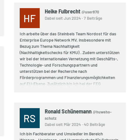
Heike Fulbrecht
@user870
HF
Dabei seit Jun 2024 · 7 Beiträge
Ich arbeite über das Steinbeis Team Nordost für das
Enterprise Europe Network MV, insbesondere mit
Bezug zum Thema Nachhaltigkeit
(Nachhaltigkeitschecks für KMU) . Zudem unterstützen
wir bei der internationalen Vernetzung mit Geschäfts-,
Technologie- und Forschungspartnern und
unterstützen bei der Recherche nach
Förderprogrammen und Finanzierungsmöglichkeiten
auf EU-Ebene. Zusätzlich bin ich bei der FEG
Vorpommern-Greifswald angestellt, die Projekte zu
Zukunftsthemen (z.B. Bioökonomie) entwickelt und
bearbeitet.
Ronald Schünemann
@huweho-
RS
schutz
Dabei seit Mär 2024 · 40 Beiträge
Ich bin Fachberater und Umsiedler im Bereich
Wespen-, Hornissen- und Hummelschutz für Schwerin.