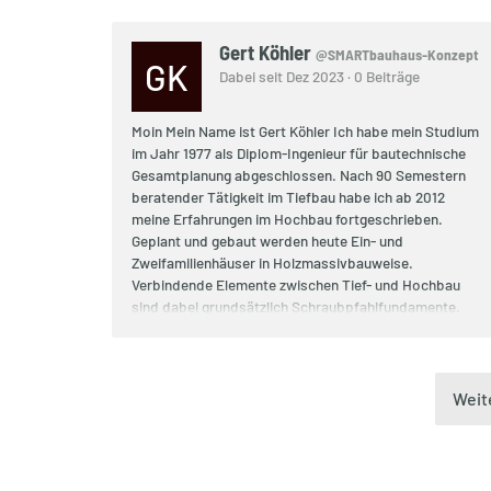
Gert Köhler
@SMARTbauhaus-Konzept
GK
Dabei seit Dez 2023 · 0 Beiträge
Moin Mein Name ist Gert Köhler Ich habe mein Studium
im Jahr 1977 als Diplom-Ingenieur für bautechnische
Gesamtplanung abgeschlossen. Nach 90 Semestern
beratender Tätigkeit im Tiefbau habe ich ab 2012
meine Erfahrungen im Hochbau fortgeschrieben.
Geplant und gebaut werden heute Ein- und
Zweifamilienhäuser in Holzmassivbauweise.
Verbindende Elemente zwischen Tief- und Hochbau
sind dabei grundsätzlich Schraubpfahlfundamente.
Diese sind, genauso wie die Tragwerke aus
Brettsperrholzplatten (einschließlich Massivholz-
Bodenplatte) sortenrein und zerstörungsfrei aus- oder
umzubauen und können an anderen Orten wieder in
Weit
Wert gestellt werden. Ich betrachte die Häuser als
"technischen Organismus" und erziele bei der
Umwandlung von Energie in Strom und Wärme einen
solaren Deckungsbeitrag von 70% pro Jahr an jedem