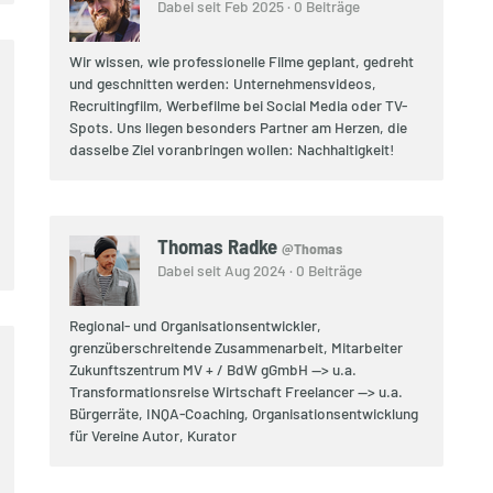
Dabei seit Feb 2025 · 0 Beiträge
Wir wissen, wie professionelle Filme geplant, gedreht
und geschnitten werden: Unternehmensvideos,
Recruitingfilm, Werbefilme bei Social Media oder TV-
Spots. Uns liegen besonders Partner am Herzen, die
dasselbe Ziel voranbringen wollen: Nachhaltigkeit!
Thomas Radke
@Thomas
Dabei seit Aug 2024 · 0 Beiträge
Regional- und Organisationsentwickler,
grenzüberschreitende Zusammenarbeit, Mitarbeiter
Zukunftszentrum MV + / BdW gGmbH --> u.a.
Transformationsreise Wirtschaft Freelancer --> u.a.
Bürgerräte, INQA-Coaching, Organisationsentwicklung
für Vereine Autor, Kurator