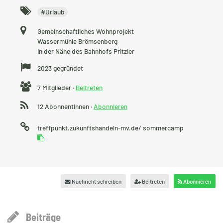
Schlagworte
#
Urlaub
Anschrift
Gemeinschaftliches Wohnprojekt
Wassermühle Brömsenberg
in der Nähe des Bahnhofs Pritzier
Gründung
2023 gegründet
Anzahl
7 Mitglieder ·
Beitreten
Mitglieder
12 Abonnentinnen ·
Abonnieren
URL
treffpunkt.zukunftshandeln-mv.de/
sommercamp
auf
treffpunkt.zukunftshandeln
Nachricht schreiben
Beitreten
Abonnieren
Beiträge